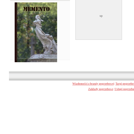
Wiadomości z branży pogrzebowej
Targi pogrzeb
Zakłady pogrzebowe
Usługi pogrzeb