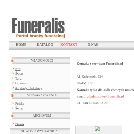
HOME
KATALOG
KONTAKT
O NAS
WIADOMOŚCI
Kontakt z serwisem Funeralis.pl
Kraj
Świat
Al. Kościuszki 134
Targi
O portalu
90-451 Łódź
Artykuły i felietony
Kontakt tylko dla osób chcących umieśc
STOWARZYSZENIA
e-mail:
administrator@funeralis.pl
tel.: +48 42 648 03 20
Polska
Świat
ARCHIWUM
Prawo
NOWOŚCI WYDAWNICZE