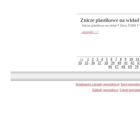
Znicze plastikowe na wkład
Znicze plastikowe na wkład * Znicz T-MM * 
szczegóły >>
<<
1
2
3
4
5
6
7
8
9
10
11
34
35
36
37
38
39
40
41
42
4
66
67
68
69
70
Wiadomości z branży pogrzebowej
Targi pogrzeb
Zakłady pogrzebowe
Usługi pogrzeb