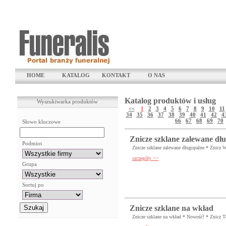
HOME
KATALOG
KONTAKT
O NAS
Katalog produktów i usług
Wyszukiwarka produktów
<<
1
2
3
4
5
6
7
8
9
10
11
34
35
36
37
38
39
40
41
42
4
66
67
68
69
70
Słowo kluczowe
Znicze szklane zalewane dł
Podmiot
Znicze szklane zalewane długopalne * Znicz 
szczegóły >>
Grupa
Sortuj po
Znicze szklane na wkład
Znicze szklane na wkład * Nowość! * Znicz T