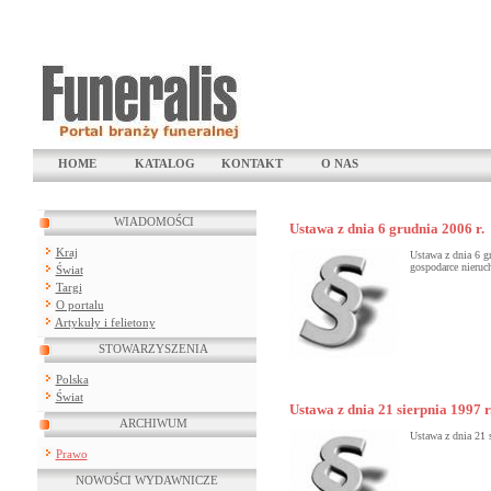
HOME
KATALOG
KONTAKT
O NAS
WIADOMOŚCI
Ustawa z dnia 6 grudnia 2006 r.
Kraj
Ustawa z dnia 6 g
gospodarce nieruc
Świat
Targi
O portalu
Artykuły i felietony
STOWARZYSZENIA
Polska
Świat
Ustawa z dnia 21 sierpnia 1997 r
ARCHIWUM
Ustawa z dnia 21 
Prawo
NOWOŚCI WYDAWNICZE