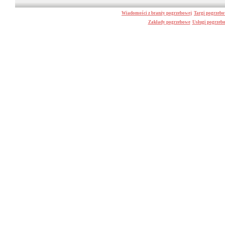
Wiadomości z branży pogrzebowej
Targi pogrzeb
Zakłady pogrzebowe
Usługi pogrzeb