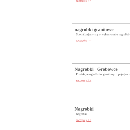
szczegóły >>
nagrobki granitowe
Specjalizujemy się w wykonywaniu nagrobków
szczegóły >>
Nagrobki - Grobowce
Produkcja nagrobkiów granitowych pojedyncz
szczegóły >>
Nagrobki
Nagrobki
szczegóły >>