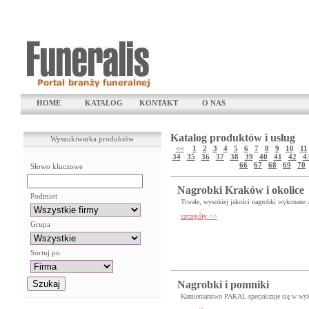
HOME
KATALOG
KONTAKT
O NAS
Katalog produktów i usług
Wyszukiwarka produktów
<<
1
2
3
4
5
6
7
8
9
10
11
34
35
36
37
38
39
40
41
42
4
66
67
68
69
70
Słowo kluczowe
Nagrobki Kraków i okolice
Podmiot
Trwałe, wysokiej jakości nagrobki wykonane z 
szczegóły >>
Grupa
Sortuj po
Nagrobki i pomniki
Kamieniarstwo PAKAL specjalizuje się w wy