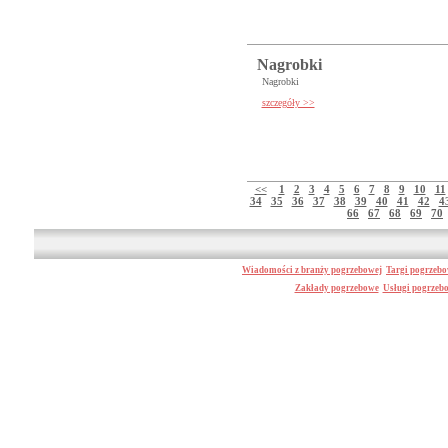
Nagrobki
Nagrobki
szczegóły >>
<<
1
2
3
4
5
6
7
8
9
10
11
34
35
36
37
38
39
40
41
42
4
66
67
68
69
70
Wiadomości z branży pogrzebowej
Targi pogrzeb
Zakłady pogrzebowe
Usługi pogrzeb