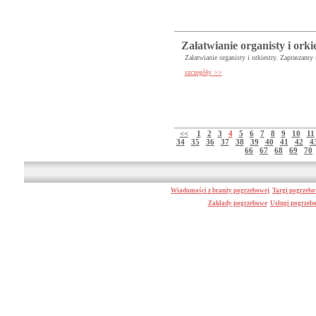
Załatwianie organisty i orki
Załatwianie organisty i orkiestry. Zaprasza
szczegóły >>
<<
1
2
3
4
5
6
7
8
9
10
11
34
35
36
37
38
39
40
41
42
4
66
67
68
69
70
Wiadomości z branży pogrzebowej
Targi pogrzeb
Zakłady pogrzebowe
Usługi pogrzeb