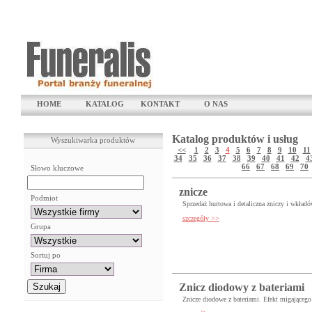
HOME
KATALOG
KONTAKT
O NAS
Katalog produktów i usług
Wyszukiwarka produktów
<<
1
2
3
4
5
6
7
8
9
10
11
34
35
36
37
38
39
40
41
42
4
66
67
68
69
70
Słowo kluczowe
znicze
Podmiot
Sprzedaż hurtowa i detaliczna zniczy i wkładó
szczegóły >>
Grupa
Sortuj po
Znicz diodowy z bateriami
Znicze diodowe z bateriami. Efekt migającego 