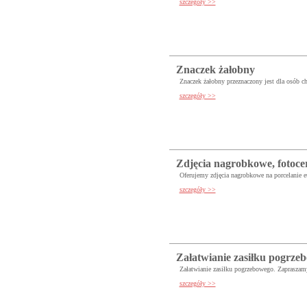
szczegóły >>
Znaczek żałobny
Znaczek żałobny przeznaczony jest dla osób c
szczegóły >>
Zdjęcia nagrobkowe, fotoc
Oferujemy zdjęcia nagrobkowe na porcelanie eur
szczegóły >>
Załatwianie zasiłku pogrze
Załatwianie zasiłku pogrzebowego. Zaprasz
szczegóły >>