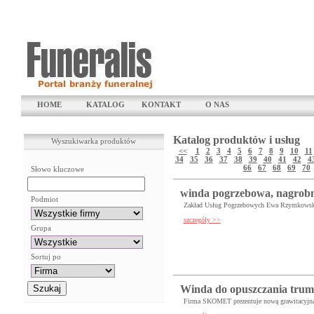
HOME
KATALOG
KONTAKT
O NAS
Katalog produktów i usług
Wyszukiwarka produktów
<<
1
2
3
4
5
6
7
8
9
10
11
34
35
36
37
38
39
40
41
42
4
66
67
68
69
70
Słowo kluczowe
winda pogrzebowa, nagrob
Podmiot
Zakład Usług Pogrzebowych Ewa Rzymkowska
szczegóły >>
Grupa
Sortuj po
Winda do opuszczania trum
Firma SKOMET prezentuje nową grawitacyjną 