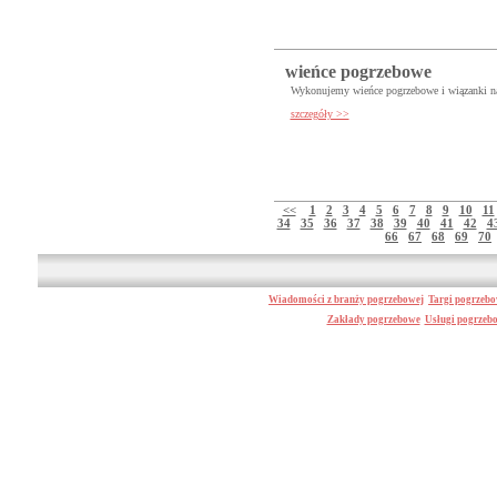
wieńce pogrzebowe
Wykonujemy wieńce pogrzebowe i wiązanki na
szczegóły >>
<<
1
2
3
4
5
6
7
8
9
10
11
34
35
36
37
38
39
40
41
42
4
66
67
68
69
70
Wiadomości z branży pogrzebowej
Targi pogrzeb
Zakłady pogrzebowe
Usługi pogrzeb