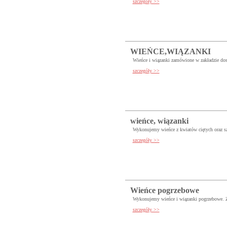
szczegóły >>
WIEŃCE,WIĄZANKI
Wieńce i wiązanki zamówione w zakładzie dost
szczegóły >>
wieńce, wiązanki
Wykonujemy wieńce z kwiatów ciętych oraz s
szczegóły >>
Wieńce pogrzebowe
Wykonujemy wieńce i wiązanki pogrzebowe.
szczegóły >>