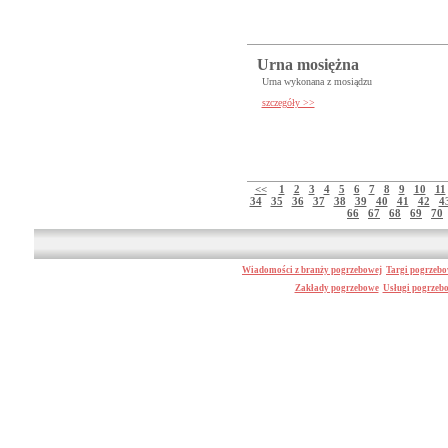
Urna mosiężna
Urna wykonana z mosiądzu
szczegóły >>
<<
1
2
3
4
5
6
7
8
9
10
11
34
35
36
37
38
39
40
41
42
4
66
67
68
69
70
Wiadomości z branży pogrzebowej
Targi pogrzeb
Zakłady pogrzebowe
Usługi pogrzeb