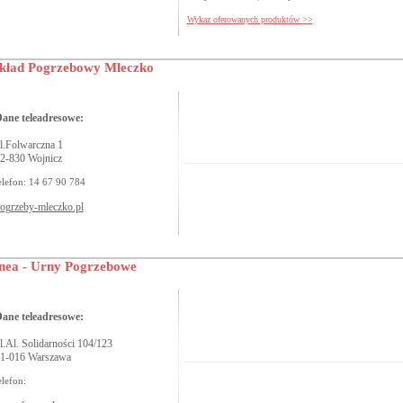
Wykaz oferowanych produktów >>
kład Pogrzebowy Mleczko
ane teleadresowe:
l.Folwarczna 1
2-830 Wojnicz
elefon: 14 67 90 784
ogrzeby-mleczko.pl
nea - Urny Pogrzebowe
ane teleadresowe:
l.Al. Solidarności 104/123
1-016 Warszawa
elefon: