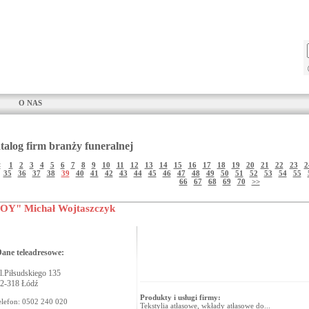
O NAS
talog firm branży funeralnej
<
1
2
3
4
5
6
7
8
9
10
11
12
13
14
15
16
17
18
19
20
21
22
23
2
35
36
37
38
39
40
41
42
43
44
45
46
47
48
49
50
51
52
53
54
55
66
67
68
69
70
>>
OY" Michał Wojtaszczyk
ane teleadresowe:
l.Piłsudskiego 135
2-318 Łódź
Produkty i usługi firmy:
elefon: 0502 240 020
Tekstylia atłasowe, wkłady atłasowe do...