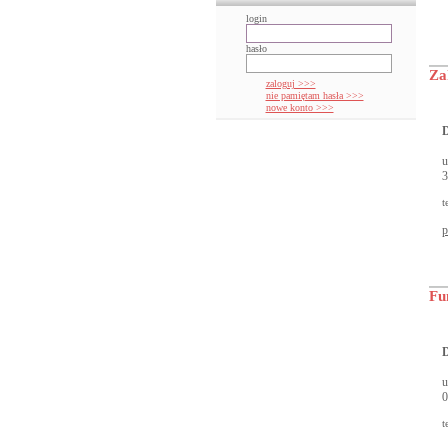
login
hasło
Za
zaloguj >>>
nie pamiętam hasła >>>
nowe konto >>>
D
u
3
t
p
Fu
D
u
0
t