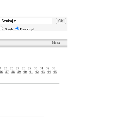
Google
Funeralis.pl
Mapa
4
25
26
27
28
29
30
31
32
33
56
57
58
59
60
61
62
63
64
65