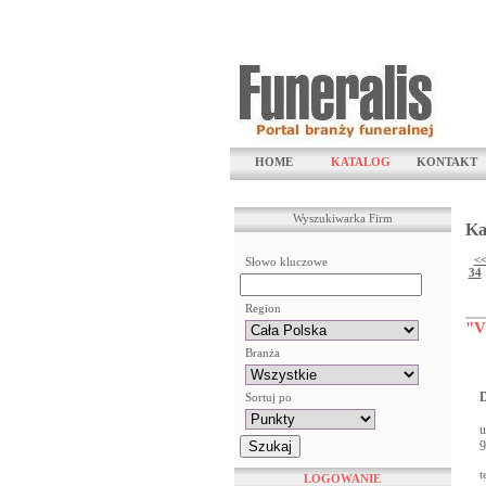
HOME
KATALOG
KONTAKT
Wyszukiwarka Firm
Ka
<
Słowo kluczowe
34
Region
"V
Branża
D
Sortuj po
u
9
t
LOGOWANIE