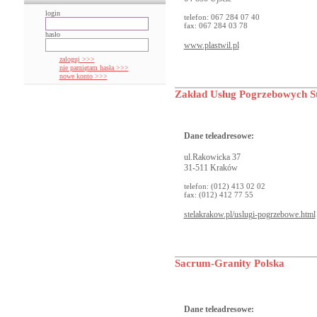
login
telefon: 067 284 07 40
fax: 067 284 03 78
hasło
www.plastwil.pl
zaloguj >>>
nie pamiętam hasła >>>
nowe konto >>>
Zakład Usług Pogrzebowych St
Dane teleadresowe:
ul.Rakowicka 37
31-511 Kraków
telefon: (012) 413 02 02
fax: (012) 412 77 55
stelakrakow.pl/uslugi-pogrzebowe.html
Sacrum-Granity Polska
Dane teleadresowe: