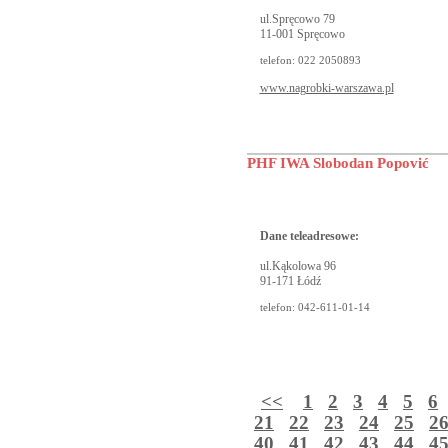
ul.Spręcowo 79
11-001 Spręcowo
telefon: 022 2050893
www.nagrobki-warszawa.pl
PHF IWA Slobodan Popović
Dane teleadresowe:
ul.Kąkolowa 96
91-171 Łódź
telefon: 042-611-01-14
<<
1
2
3
4
5
6
21
22
23
24
25
2
40
41
42
43
44
4