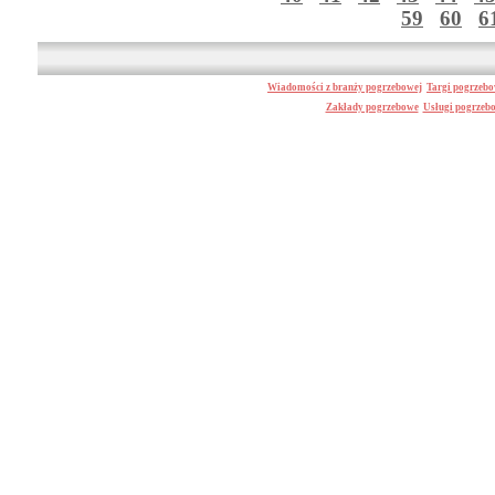
59
60
6
Wiadomości z branży pogrzebowej
Targi pogrzeb
Zakłady pogrzebowe
Usługi pogrzeb