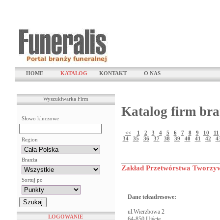
HOME
KATALOG
KONTAKT
O NAS
Wyszukiwarka Firm
Katalog firm bra
Słowo kluczowe
<<
1
2
3
4
5
6
7
8
9
10
11
34
35
36
37
38
39
40
41
42
4
Region
Branża
Zakład Przetwórstwa Tworzyw
Sortuj po
Dane teleadresowe:
ul.Wierzbowa 2
LOGOWANIE
64-850 Ujście