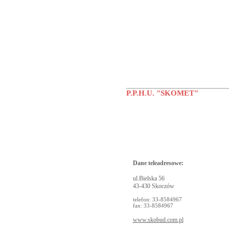
P.P.H.U. "SKOMET"
Dane teleadresowe:
ul.Bielska 56
43-430 Skoczów
telefon: 33-8584967
fax: 33-8584967
www.skobud.com.pl