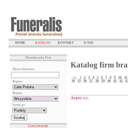
HOME
KATALOG
KONTAKT
O NAS
Wyszukiwarka Firm
Katalog firm bra
Słowo kluczowe
<<
1
2
3
4
5
6
7
8
9
10
11
34
35
36
37
38
39
40
41
42
4
Region
Branża
Arper s.c.
Sortuj po
LOGOWANIE