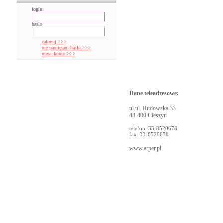
login
hasło
zaloguj >>>
nie pamiętam hasła >>>
nowe konto >>>
Dane teleadresowe:
ul.ul. Rudowska 33
43-400 Cieszyn
telefon: 33-8520678
fax: 33-8520678
www.arper.pl