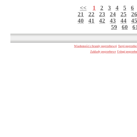
<<
1
2
3
4
5
6
21
22
23
24
25
2
40
41
42
43
44
4
59
60
6
Wiadomości z branży pogrzebowej
Targi pogrzeb
Zakłady pogrzebowe
Usługi pogrzeb