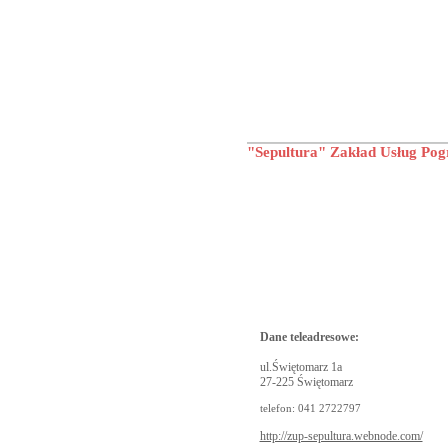
"Sepultura" Zakład Usług Po
Dane teleadresowe:
ul.Świętomarz 1a
27-225 Świętomarz
telefon: 041 2722797
http://zup-sepultura.webnode.com/