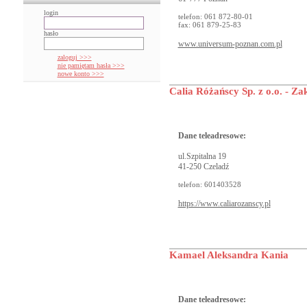
login
telefon: 061 872-80-01
fax: 061 879-25-83
hasło
www.universum-poznan.com.pl
zaloguj >>>
nie pamiętam hasła >>>
nowe konto >>>
Calia Różańscy Sp. z o.o. - Z
Dane teleadresowe:
ul.Szpitalna 19
41-250 Czeladź
telefon: 601403528
https://www.caliarozanscy.pl
Kamael Aleksandra Kania
Dane teleadresowe: