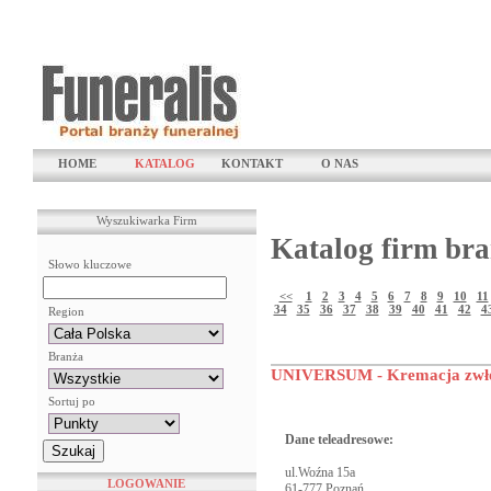
HOME
KATALOG
KONTAKT
O NAS
Wyszukiwarka Firm
Katalog firm bra
Słowo kluczowe
<<
1
2
3
4
5
6
7
8
9
10
11
34
35
36
37
38
39
40
41
42
4
Region
Branża
UNIVERSUM - Kremacja zwło
Sortuj po
Dane teleadresowe:
ul.Woźna 15a
LOGOWANIE
61-777 Poznań