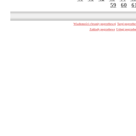
59
60
6
Wiadomości z branży pogrzebowej
Targi pogrzeb
Zakłady pogrzebowe
Usługi pogrzeb