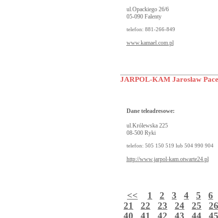
ul.Opackiego 26/6
05-090 Falenty
telefon: 881-266-849
www.kamael.com.pl
JARPOL-KAM Jarosław Pac
Dane teleadresowe:
ul.Królewska 225
08-500 Ryki
telefon: 505 150 519 lub 504 990 904
http://www.jarpol-kam.otwarte24.pl
<<
1
2
3
4
5
6
21
22
23
24
25
2
40
41
42
43
44
4