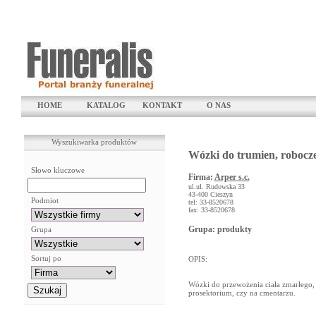
HOME
KATALOG
KONTAKT
O NAS
Wyszukiwarka produktów
Wózki do trumien, robocze,
Słowo kluczowe
Firma:
Arper s.c.
ul.ul. Rudowska 33
43-400 Cieszyn
Podmiot
tel: 33-8520678
fax: 33-8520678
Grupa: produkty
Grupa
Sortuj po
OPIS:
Wózki do przewożenia ciała zmarłego, t
prosektorium, czy na cmentarzu.