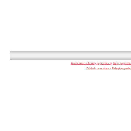
Wiadomości z branży pogrzebowej
Targi pogrzeb
Zakłady pogrzebowe
Usługi pogrzeb