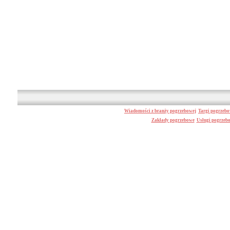
Wiadomości z branży pogrzebowej
Targi pogrzeb
Zakłady pogrzebowe
Usługi pogrzeb