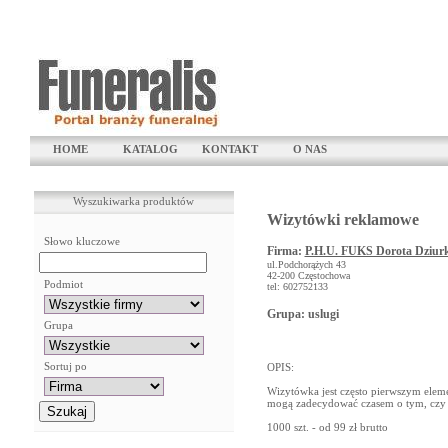
HOME
KATALOG
KONTAKT
O NAS
Wyszukiwarka produktów
Wizytówki reklamowe
Słowo kluczowe
Firma:
P.H.U. FUKS Dorota Dziur
ul.Podchorążych 43
42-200 Częstochowa
Podmiot
tel: 602752133
Grupa: uslugi
Grupa
Sortuj po
OPIS:
Wizytówka jest często pierwszym elemen
mogą zadecydować czasem o tym, czy z
1000 szt. - od 99 zł brutto