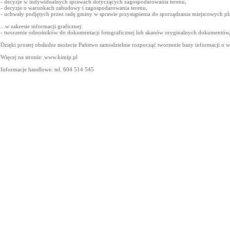
- decyzje w indywidualnych sprawach dotyczących zagospodarowania terenu,
- decyzje o warunkach zabudowy i zagospodarowania terenu,
- uchwały podjętych przez radę gminy w sprawie przystąpienia do sporządzania miejscowych p
...w zakresie informacji graficznej:
- tworzenie odnośników do dokumentacji fotograficznej lub skanów oryginalnych dokumentów
Dzięki prostej obsłudze możecie Państwo samodzielnie rozpocząć tworzenie bazy informacji o 
Więcej na stronie: www.kimip.pl
Informacje handlowe: tel. 604 514 545