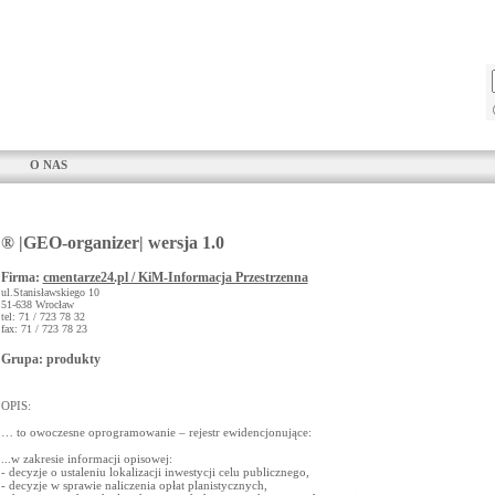
O NAS
® |GEO-organizer| wersja 1.0
Firma:
cmentarze24.pl / KiM-Informacja Przestrzenna
ul.Stanisławskiego 10
51-638 Wrocław
tel: 71 / 723 78 32
fax: 71 / 723 78 23
Grupa: produkty
OPIS:
… to owoczesne oprogramowanie – rejestr ewidencjonujące:
...w zakresie informacji opisowej:
- decyzje o ustaleniu lokalizacji inwestycji celu publicznego,
- decyzje w sprawie naliczenia opłat planistycznych,