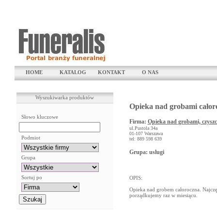
HOME
KATALOG
KONTAKT
O NAS
Wyszukiwarka produktów
Opieka nad grobami całor
Słowo kluczowe
Firma:
Opieka nad grobami, czysz
ul.Pustola 34a
01-107 Warszawa
Podmiot
tel: 889 598 639
Grupa: uslugi
Grupa
Sortuj po
OPIS:
Opieka nad grobem całoroczna. Najczęś
porządkujemy raz w miesiącu.