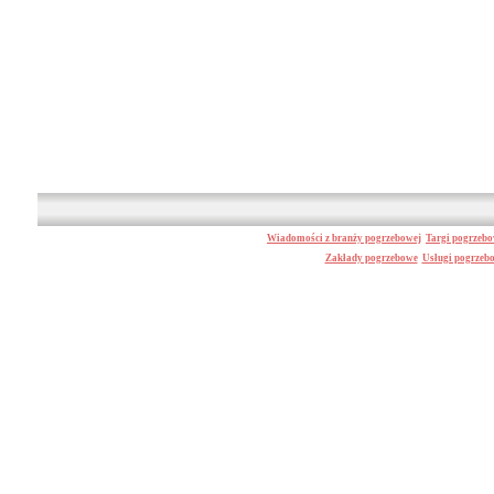
Wiadomości z branży pogrzebowej
Targi pogrzeb
Zakłady pogrzebowe
Usługi pogrzeb