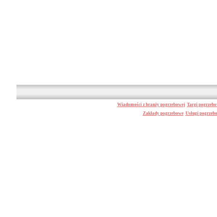
Wiadomości z branży pogrzebowej
Targi pogrzeb
Zakłady pogrzebowe
Usługi pogrzeb