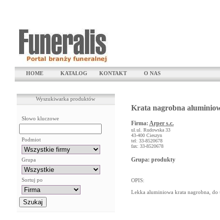
HOME
KATALOG
KONTAKT
O NAS
Wyszukiwarka produktów
Krata nagrobna alumini
Słowo kluczowe
Firma:
Arper s.c.
ul.ul. Rudowska 33
43-400 Cieszyn
Podmiot
tel: 33-8520678
fax: 33-8520678
Grupa: produkty
Grupa
Sortuj po
OPIS:
Lekka aluminiowa krata nagrobna, do 