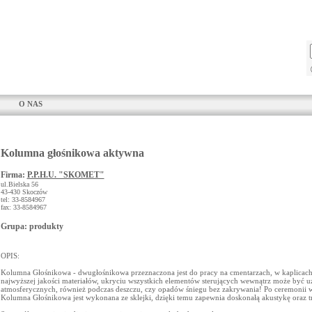
O NAS
Kolumna głośnikowa aktywna
Firma:
P.P.H.U. "SKOMET"
ul.Bielska 56
43-430 Skoczów
tel: 33-8584967
fax: 33-8584967
Grupa: produkty
OPIS:
Kolumna Głośnikowa - dwugłośnikowa przeznaczona jest do pracy na cmentarzach, w kaplicach,
najwyższej jakości materiałów, ukryciu wszystkich elementów sterujących wewnątrz może być
atmosferycznych, również podczas deszczu, czy opadów śniegu bez zakrywania! Po ceremonii 
Kolumna Głośnikowa jest wykonana ze sklejki, dzięki temu zapewnia doskonałą akustykę oraz 