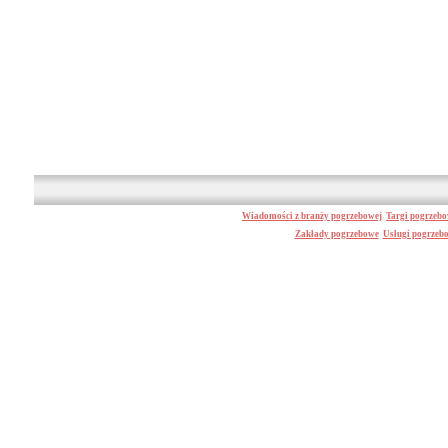
Wiadomości z branży pogrzebowej
Targi pogrzeb
Zakłady pogrzebowe
Usługi pogrzeb