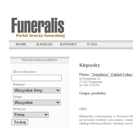
HOME
KATALOG
KONTAKT
O NAS
Wyszukiwarka produktów
Klepsydry
Słowo kluczowe
Firma:
"Sepultura" Zakład Usług 
ul.Świętomarz 1a
27-225 Świętomarz
Podmiot
tel: 041 2722797
Grupa: produkty
Grupa
Sortuj po
OPIS:
Klepsydry wykonujemy w formacie A4 
na życzenie rodziny rozwozimy i umies
obsługi klienta pokaźny katalog wzoró