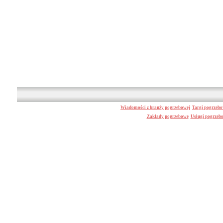
Wiadomości z branży pogrzebowej
Targi pogrzeb
Zakłady pogrzebowe
Usługi pogrzeb