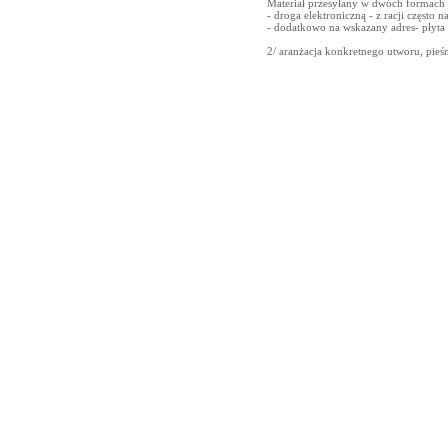
Materiał przesyłany w dwóch formach
- droga elektroniczną - z racji często na
- dodatkowo na wskazany adres- płyta 
2/ aranżacja konkretnego utworu, pieś