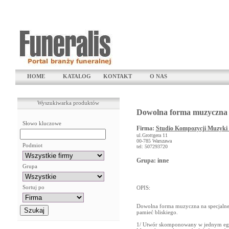
HOME
KATALOG
KONTAKT
O NAS
Wyszukiwarka produktów
Dowolna forma muzyczna 
Słowo kluczowe
Firma:
Studio Kompozycji Muzyki 
ul.Grottgera 11
00-785 Warszawa
Podmiot
tel: 507293720
Grupa: inne
Grupa
Sortuj po
OPIS:
Dowolna forma muzyczna na specjalne 
pamieć bliskiego.
1/ Utwór skomponowany w jednym egze