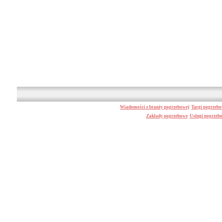
Wiadomości z branży pogrzebowej
Targi pogrzeb
Zakłady pogrzebowe
Usługi pogrzeb